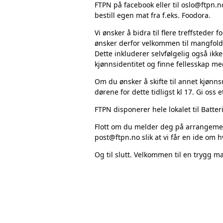
FTPN på facebook eller til oslo@ftpn.
bestill egen mat fra f.eks. Foodora.
Vi ønsker å bidra til flere treffsteder 
ønsker derfor velkommen til mangfoldsk
Dette inkluderer selvfølgelig også ikke
kjønnsidentitet og finne fellesskap m
Om du ønsker å skifte til annet kjønnsu
dørene for dette tidligst kl 17. Gi oss 
FTPN disponerer hele lokalet til Batter
Flott om du melder deg på arrangement
post@ftpn.no
slik at vi får en ide o
Og til slutt. Velkommen til en trygg ma