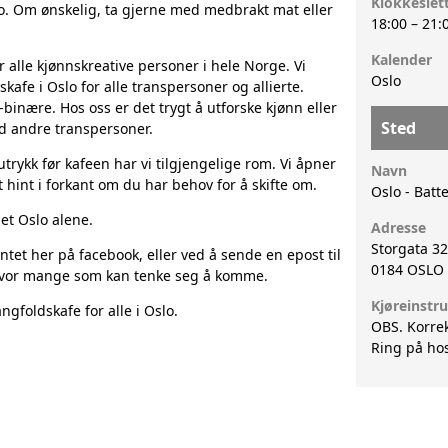
Klokkeslet
no. Om ønskelig, ta gjerne med medbrakt mat eller
18:00
–
21:
VESTITT
Kalender
for alle kjønnskreative personer i hele Norge. Vi
Oslo
FORSKNING
afe i Oslo for alle transpersoner og allierte.
-binære. Hos oss er det trygt å utforske kjønn eller
Sted
ed andre transpersoner.
trykk før kafeen har vi tilgjengelige rom. Vi åpner
Navn
et hint i forkant om du har behov for å skifte om.
Oslo - Batte
iet Oslo alene.
Adresse
Storgata 32
et her på facebook, eller ved å sende en epost til
0184
OSLO
m hvor mange som kan tenke seg å komme.
Kjøreinstr
ngfoldskafe for alle i Oslo.
OBS. Korre
Ring på hos