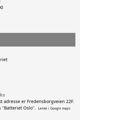
t
00
riet
uks
kt adresse er Fredensborgveien 22F.
 "Batteriet Oslo".
Lenke i Google maps