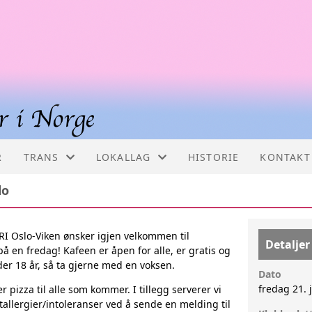
R
TRANS
LOKALLAG
HISTORIE
KONTAKT
lo
PÅ FILM
LOKALLAG
DEFINISJONER
BERGEN FTPN
I Oslo-Viken ønsker igjen velkommen til
Detaljer
 en fredag! Kafeen er åpen for alle, er gratis og
KJØNNSINKONGRUENS
ÅLESUND
r 18 år, så ta gjerne med en voksen.
Dato
fredag 21. 
er pizza til alle som kommer. I tillegg serverer vi
FAMILIE
OSLO
tallergier/intoleranser ved å sende en melding til