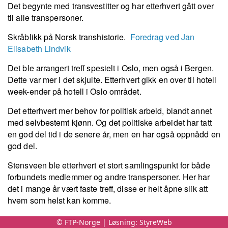
Det begynte med transvestitter og har etterhvert gått over
til alle transpersoner.
Skråblikk på Norsk transhistorie.
Foredrag ved Jan
Elisabeth Lindvik
Det ble arrangert treff spesielt i Oslo, men også i Bergen.
Dette var mer i det skjulte. Etterhvert gikk en over til hotell
week-ender på hotell i Oslo området.
Det etterhvert mer behov for politisk arbeid, blandt annet
med selvbestemt kjønn. Og det politiske arbeidet har tatt
en god del tid i de senere år, men en har også oppnådd en
god del.
Stensveen ble etterhvert et stort samlingspunkt for både
forbundets medlemmer og andre transpersoner. Her har
det i mange år vært faste treff, disse er helt åpne slik att
hvem som helst kan komme.
Man kommer ikke utenom historien om Virginia Prince og
© FTP-Norge | Løsning:
StyreWeb