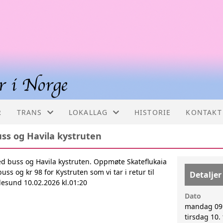
R
TRANS
LOKALLAG
HISTORIE
KONTAKT
uss og Havila kystruten
PÅ FILM
LOKALLAG
d buss og Havila kystruten. Oppmøte Skateflukaia
DEFINISJONER
BERGEN FTPN
buss og kr 98 for Kystruten som vi tar i retur til
Detaljer
Ålesund 10.02.2026 kl.01:20
KJØNNSINKONGRUENS
ÅLESUND
Dato
mandag 09.
FAMILIE
OSLO
tirsdag 10.